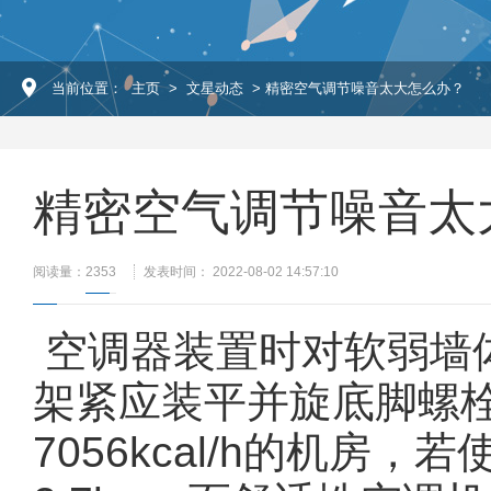
当前位置：
主页
>
文星动态
> 精密空气调节噪音太大怎么办？
精密空气调节噪音太
阅读量：
2353
发表时间： 2022-08-02 14:57:10
空调器装置时对软弱墙
架紧应装平并旋底脚螺
7056kcal/h的机