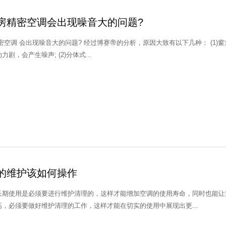
房精密空调会出现噪音大的问题?
过博赛帝的分析，原因大致有以下几种： (1)窗式或分体式空调器室外机组如果安装于脆弱结构
的墙上，则震动力剧，会产生噪声; (2)分体式...
的维护该如何操作
长期使用是必须要进行维护清理的，这样才能增加空调的使用寿命，同时也能让空
，必须要做好维护清理的工作，这样才能在切实的使用中展现出更...