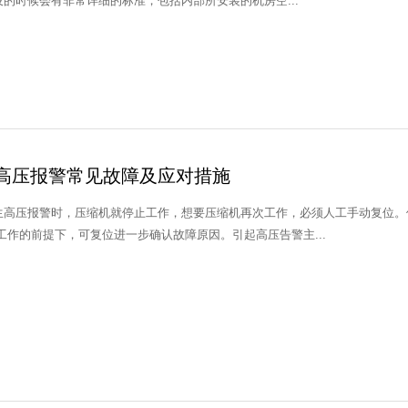
的时候会有非常详细的标准，包括内部所安装的机房空...
高压报警常见故障及应对措施
生高压报警时，压缩机就停止工作，想要压缩机再次工作，必须人工手动复位。
确保机组安全 工作的前提下，可复位进一步确认故障原因。引起高压告警主...