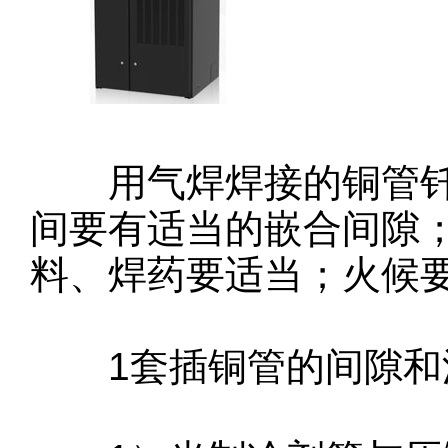
用气焊焊接的铜管钎
间要有适当的嵌合间隙
料、焊药要适当；火候
1套插铜管的间隙和