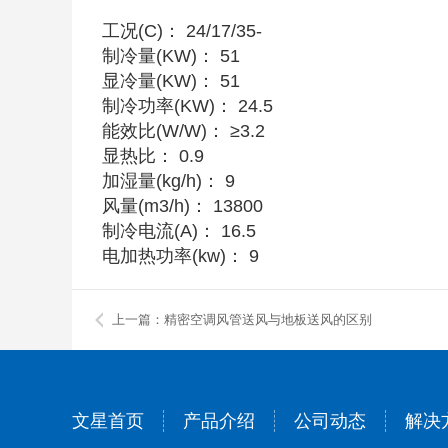
工况
(C)
：
24/17/35-
制冷量
(KW)
：
51
显冷量
(KW)
：
51
制冷功率
(KW)
：
24.5
能效比
(W/W)
：
≥3.2
显热比：
0.9
加湿量
(kg/h)
：
9
风量
(m3/h)
：
13800
制冷电流
(A)
：
16.5
电加热功率
(kw)
：
9
上一篇：精密空调风管送风与地板送风的区别
文星首页
产品介绍
公司动态
解决