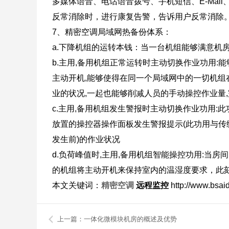
多媒体语音、电话语音拨号、手机短信、E-Mai
反常消除时，进行康复告警，告诉用户反常消除
7、精密空调局域网热备份体系：
a.下降机组的运转本钱：当一台机组能够满意机
b.主用,备用机组正常运转时主动切换作业功用:
主动开机,能够使得在同一个局域网中的一切机组
业的状况,一起也能够削减人员的手动操控作业量
c.主用,备用机组发生警报时主动切换作业功用:
放置的操控器操作面板发生警报提示(此功用与传统
发生前)的作业状况
d.负荷峰值时,主用,备用机组智能操控功用:当房
的机组将主动开机来保持室内的温湿度要求，此
本文关键词：
精密空调
远程监控
http://www.bsai
上一篇：一体化微模块机房的概述及优势